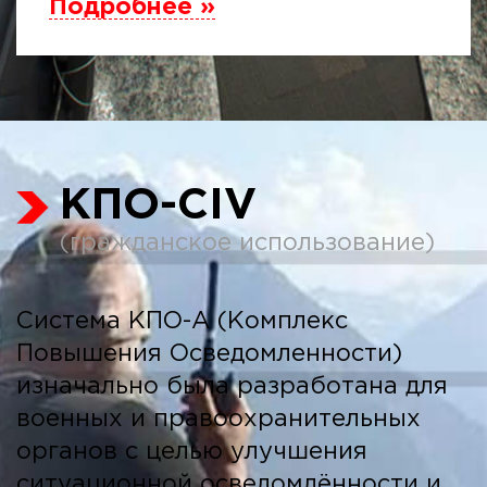
Подробнее »
КПО-CIV
(гражданское использование)
Система КПО-А (Комплекс
Повышения Осведомленности)
изначально была разработана для
военных и правоохранительных
органов с целью улучшения
ситуационной осведомлённости и