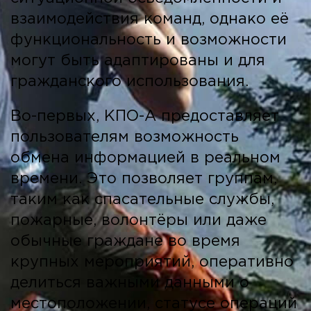
взаимодействия команд, однако её
функциональность и возможности
могут быть адаптированы и для
гражданского использования.
Во-первых, КПО-А предоставляет
пользователям возможность
обмена информацией в реальном
времени. Это позволяет группам,
таким как спасательные службы,
пожарные, волонтёры или даже
обычные граждане во время
крупных мероприятий, оперативно
делиться важными данными о
местоположении, статусе операций