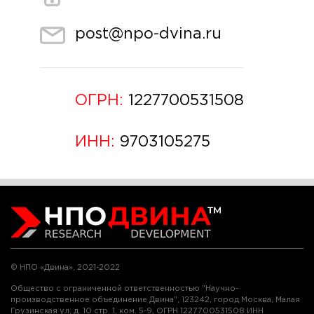
post@npo-dvina.ru
ОГРН:
1227700531508
ИНН:
9703105275
© НПО «Двина», 2021-2022
Общество с ограниченной ответственностью "Научно-
производственное объединение Двина", 123242, город Москва, Малая
Грузинская ул, д. 10 стр. 1, ком. 5-9, ОГРН 1227700531508 ИНН