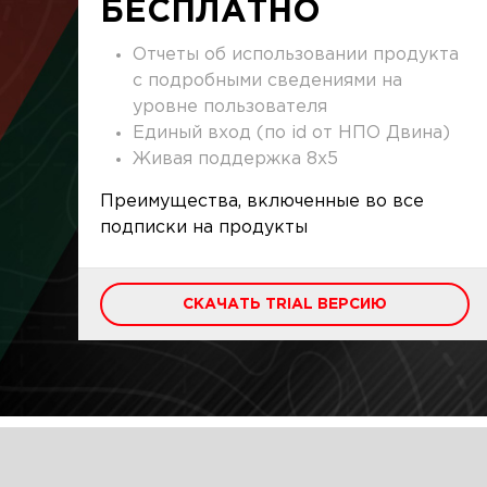
БЕСПЛАТНО
Отчеты об использовании продукта
с подробными сведениями на
уровне пользователя
Единый вход (по id от НПО Двина)
Живая поддержка 8x5
Преимущества, включенные во все
подписки на продукты
СКАЧАТЬ TRIAL ВЕРСИЮ