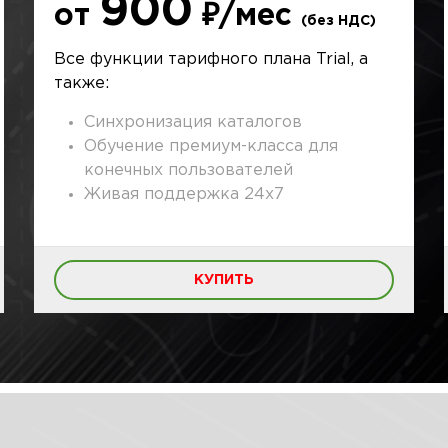
900
от
₽/мес
(без НДС)
Все функции тарифного плана Trial, а
также:
Синхронизация каталогов
Обучение премиум-класса для
конечных пользователей
Живая поддержка 24x7
КУПИТЬ